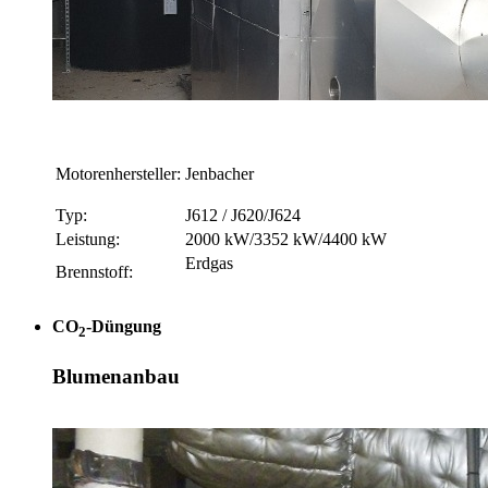
Motorenhersteller:
Jenbacher
Typ:
J612 / J620/J624
Leistung:
2000 kW/3352 kW/4400 kW
Erdgas
Brennstoff:
CO
-Düngung
2
Blumenanbau