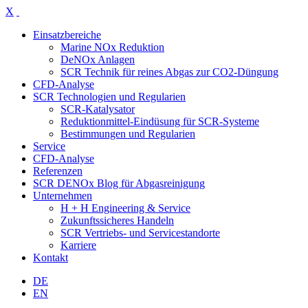
X
Einsatzbereiche
Marine NOx Reduktion
DeNOx Anlagen
SCR Technik für reines Abgas zur CO2-Düngung
CFD-Analyse
SCR Technologien und Regularien
SCR-Katalysator
Reduktionmittel-Eindüsung für SCR-Systeme
Bestimmungen und Regularien
Service
CFD-Analyse
Referenzen
SCR DENOx Blog für Abgasreinigung
Unternehmen
H + H Engineering & Service
Zukunftssicheres Handeln
SCR Vertriebs- und Servicestandorte
Karriere
Kontakt
DE
EN